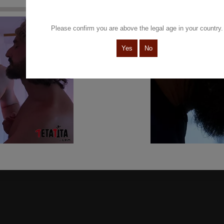
Please confirm you are above the legal age in your country.
Yes
No